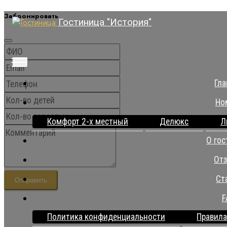
Забронировать
Гостиница "История"
Гла
Но
Комфорт 2-х местный
Делюкс
Л
О гос
От
Ст
Отправить
F
Политика конфиденциальности
Правила