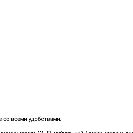
 со всеми удобствами.
ондиционер, WI-FI, чайник, чай / кофе, посуда, х