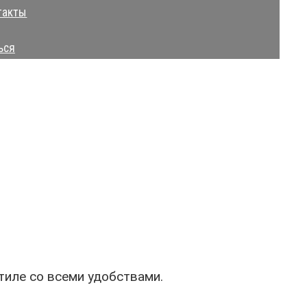
такты
ься
иле со всеми удобствами.