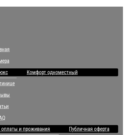
вная
мера
юкс
Комфорт одноместный
тинице
зывы
атьи
AQ
 оплаты и проживания
Публичная оферта